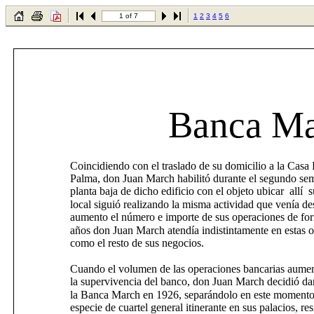
1 of 7
1
2
3
4
5
6
Banca Ma
Coincidiendo con el traslado de su domicilio a la Casa 
Palma, don Juan March habilitó durante el segundo sem
planta baja de dicho edificio con el objeto ubicar allí 
local siguió realizando la misma actividad que venía de
aumento el número e importe de sus operaciones de for
años don Juan March atendía indistintamente en estas of
como el resto de sus negocios.
Cuando el volumen de las operaciones bancarias aument
la supervivencia del banco, don Juan March decidió da
la Banca March en 1926, separándolo en este momento 
especie de cuartel general itinerante en sus palacios, r